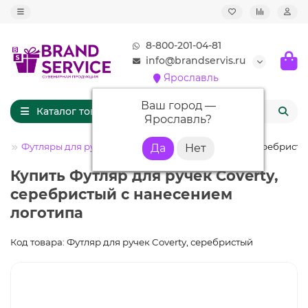
8-800-201-04-81
info@brandservis.ru
Ярославль
Ваш город —
Каталог товаров
Ярославль
?
И
Футляры для ручек
Футляр для ручек Coverty, серебрист
Купить Футляр для ручек Coverty,
серебристый с нанесением
логотипа
Код товара: Футляр для ручек Coverty, серебристый