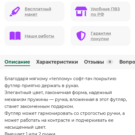
Бесплатный
Удобные ПВЗ
макет
по РФ
Гарантии
Наши работы
покупки
Описание
Характеристики
Отзывы
Вопро
0
Благодаря мягкому «теплому» софт-тач покрытию
футляр приятно держать в руках.
Элегантный цвет, лаконичная форма, надежный
механизм пружины — ручка, вложенная в этот футляр,
станет законченным подарком.
Футляр может гармонировать со строгостью ручки, а
может работать на контрасте и подчеркивать ее
насыщенный цвет.
Вмещает 1 или 2 ручки.