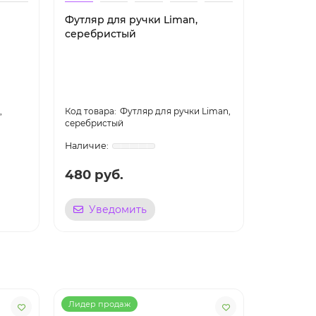
Футляр для ручки Liman,
Футляр 
серебристый
черный
,
Футляр для ручки Liman,
серебристый
«Реноме»,
480 руб.
419 ру
Уведомить
Уве
Лидер продаж