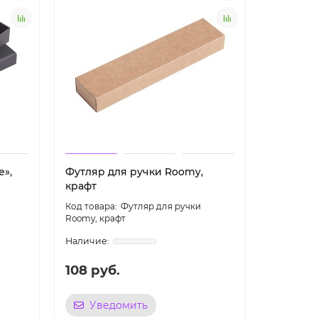
е»,
Футляр для ручки Roomy,
Чехол дл
крафт
Футляр для ручки
Roomy, крафт
крафт
108 руб.
37 руб
Уведомить
Уве