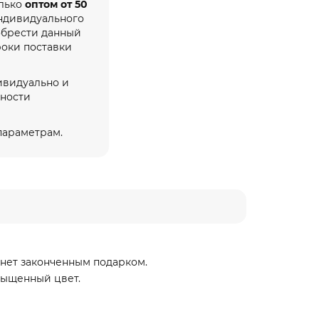
олько
оптом от 50
индивидуального
обрести данный
роки поставки
ивидуально и
жности
 параметрам.
анет законченным подарком.
сыщенный цвет.