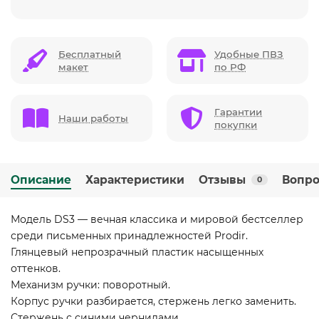
Бесплатный
Удобные ПВЗ
макет
по РФ
Гарантии
Наши работы
покупки
Описание
Характеристики
Отзывы
Вопро
0
Модель DS3 — вечная классика и мировой бестселлер
среди письменных принадлежностей Prodir.
Глянцевый непрозрачный пластик насыщенных
оттенков.
Механизм ручки: поворотный.
Корпус ручки разбирается, стержень легко заменить.
Стержень с синими чернилами.