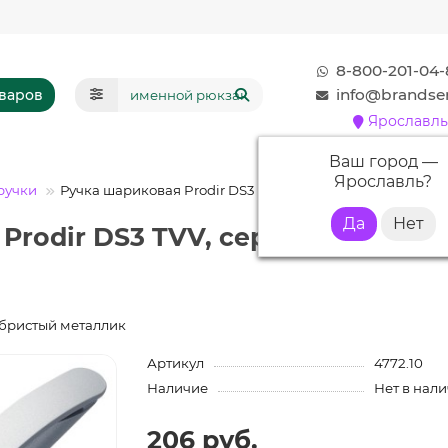
8-800-201-04-
info@brandser
оваров
Ярославль
Ваш город —
Ярославль
?
ручки
Ручка шариковая Prodir DS3 TVV, серебристый металли
 Prodir DS3 TVV, серебристый м
ребристый металлик
Артикул
4772.10
Наличие
Нет в нал
206 руб.