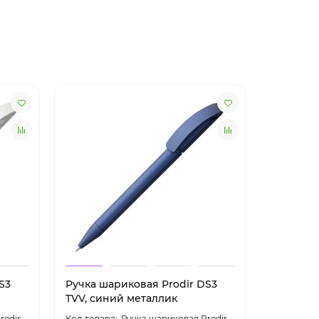
S3
Ручка шариковая Prodir DS3
Ручка ша
TVV, синий металлик
TFS, син
rodir
Ручка шариковая Prodir