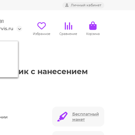
Личный кабинет
81
vis.ru
Избранное
Сравнение
Корзина
к
еталлик с нанесением
Бесплатный
ичии
макет