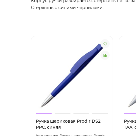
Корпус ручки разбирается, стержень легко за
Стержень с синими чернилами.
Ручка шариковая Prodir DS2
Ручк
PPC, синяя
TAA,
Ручка шариковая Prodir