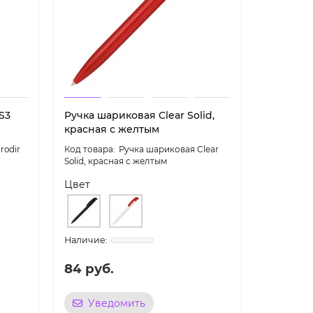
S3
Ручка шариковая Clear Solid,
Ручка ша
красная с желтым
белая с
rodir
Ручка шариковая Clear
Solid, красная с желтым
Sport, бел
Цвет
Цвет
84 руб.
294 ру
Уведомить
Уве