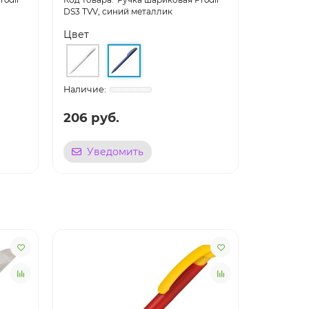
DS3 TVV, синий металлик
DS3 TFS, с
Цвет
Цвет
206 руб.
172 руб
Уведомить
Уве