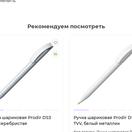
менить.
Рекомендуем посмотреть
а шариковая Prodir DS3
Ручка шариковая Prodir D
 серебристая
TVV, белый металлик
Ручка шариковая P