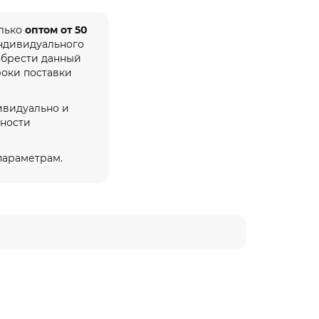
олько
оптом от 50
индивидуального
обрести данный
роки поставки
ивидуально и
жности
 параметрам.